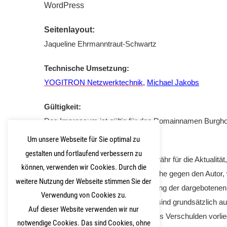
WordPress
Seitenlayout:
Jaqueline Ehrmanntraut-Schwartz
Technische Umsetzung:
YOGITRON Netzwerktechnik
,
Michael Jakobs
Gültigkeit:
Das Impressum ist gültig für den Domainnamen Burgho
Um unsere Webseite für Sie optimal zu
Haftungsausschluss:
gestalten und fortlaufend verbessern zu
Der Autor übernimmt keinerlei Gewähr für die Aktualität, 
können, verwenden wir Cookies. Durch die
unserer Website. Haftungsansprüche gegen den Autor, we
weitere Nutzung der Webseite stimmen Sie der
durch die Nutzung oder Nichtnutzung der dargebotenen 
Verwendung von Cookies zu.
Informationen verursacht wurden, sind grundsätzlich a
Auf dieser Website verwenden wir nur
vorsätzliches oder grob fahrlässiges Verschulden vorlieg
notwendige Cookies. Das sind Cookies, ohne